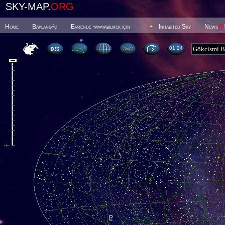
SKY-MAP.
ORG
Home
Baþlangýç
Evrende yaþayabilmek için
Inhabited Sky
News
@
01 24