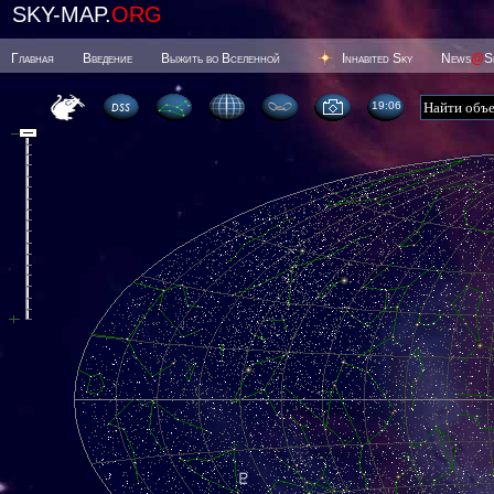
SKY-MAP.
ORG
Главная
Введение
Выжить во Вселенной
Inhabited Sky
News
@
S
19 06