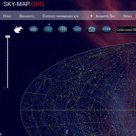
SKY-MAP.
ORG
Home
Baþlangýç
Evrende yaþayabilmek için
Inhabited Sky
News
@
17 23