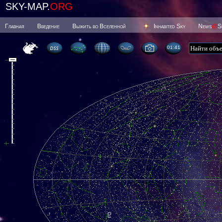
SKY-MAP.
ORG
Главная
Введение
Выжить во Вселенной
Inhabited Sky
News
@
S
01 41