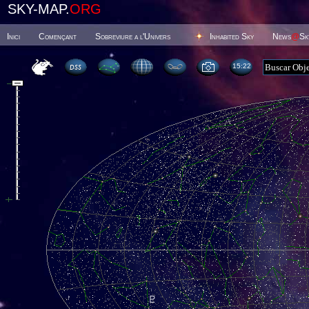
SKY-MAP.
ORG
Inici
Començant
Sobreviure a l'Univers
Inhabited Sky
News
@
Sk
15 22